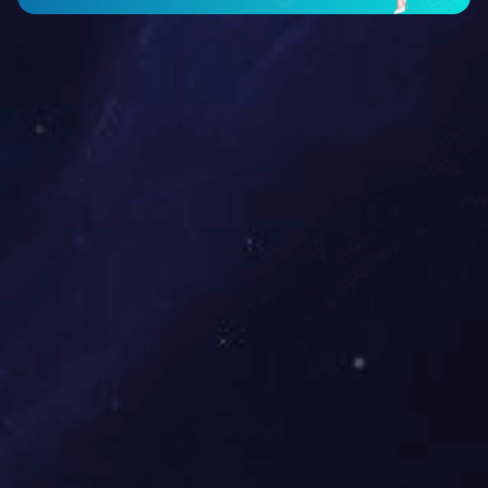
◆ 百叶采用内置标准化百叶帘，25mm或16mm。
◆ 专利号：实用新型专利201720031077.4
实用新型专利201720031079.3
实用新型专利201820707557.2