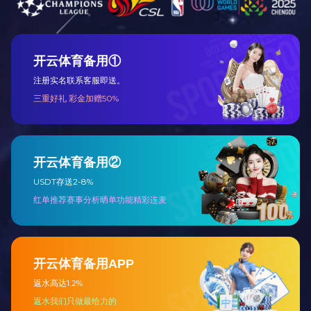
装配式模块化解决方案
创新的工业化、模块化、装配式的隔断解决方案，区别于传统玻
此产品获得国家专利（专利号：201720031079.3），在提
有积极推动意义，促进了建筑业升级和可持续发展。
一 标准化/模块化
设计师按标准设计制图并交付工厂，工厂按标准生产。
二 高效和施工效率
模块化产品使施工像堆积木一样简单易行，且施工标准易于掌握